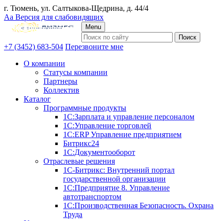
г. Тюмень, ул. Салтыкова-Щедрина, д. 44/4
Аа
Версия для слабовидящих
Menu
+7 (3452) 683-504
Перезвоните мне
О компании
Статусы компании
Партнеры
Коллектив
Каталог
Программные продукты
1С:Зарплата и управление персоналом
1С:Управление торговлей
1С:ERP Управление предприятием
Битрикс24
1С:Документооборот
Отраслевые решения
1С-Битрикс: Внутренний портал
государственной организации
1С:Предприятие 8. Управление
автотранспортом
1С:Производственная Безопасность. Охрана
Труда