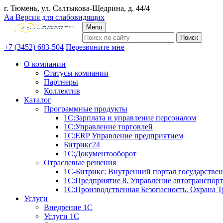
г. Тюмень, ул. Салтыкова-Щедрина, д. 44/4
Аа
Версия для слабовидящих
Menu
+7 (3452) 683-504
Перезвоните мне
О компании
Статусы компании
Партнеры
Коллектив
Каталог
Программные продукты
1С:Зарплата и управление персоналом
1С:Управление торговлей
1С:ERP Управление предприятием
Битрикс24
1С:Документооборот
Отраслевые решения
1С-Битрикс: Внутренний портал государстве
1С:Предприятие 8. Управление автотранспор
1С:Производственная Безопасность. Охрана Т
Услуги
Внедрение 1С
Услуги 1С