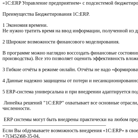
«1С:ERP Управление предприятием» с подсистемой бюджетиров
Преимущества Бюджетирования 1С:ERP.
1 Экономия времени.
Не нужно тратить время на ввод информации, полученной из д
2 Широкие возможности финансового моделирования.
В программе можно наглядно воссоздать финансовые состояния
производства). Все это позволяет оценить эффективность влож
3 Гибкие отчёты в режиме онлайн. Отчёты не надо «формироват
4 Данные надежно защищены от потери и несанкционированно
5 ERP-система универсальна и при внедрении адаптируется по
Линейка решений "1С:ERP" охватывает все основные отрасли,
численности.
ERP системы могут быть внедрены практически на любом пред
—————————————————————
Если Вы обдумываете возможность внедрения «1С:ERP» в своей
+7(3452)68-35-04,