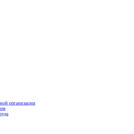
нной организации
том
руда