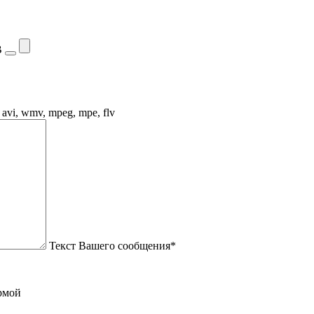
B
, avi, wmv, mpeg, mpe, flv
Текст Вашего сообщения*
рмой