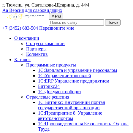
г. Тюмень, ул. Салтыкова-Щедрина, д. 44/4
Аа
Версия для слабовидящих
Menu
+7 (3452) 683-504
Перезвоните мне
О компании
Статусы компании
Партнеры
Коллектив
Каталог
Программные продукты
1С:Зарплата и управление персоналом
1С:Управление торговлей
1С:ERP Управление предприятием
Битрикс24
1С:Документооборот
Отраслевые решения
1С-Битрикс: Внутренний портал
государственной организации
1С:Предприятие 8. Управление
автотранспортом
1С:Производственная Безопасность. Охрана
Труда