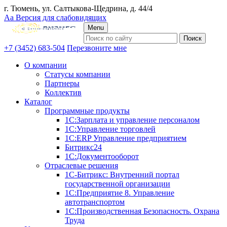
г. Тюмень, ул. Салтыкова-Щедрина, д. 44/4
Аа
Версия для слабовидящих
Menu
+7 (3452) 683-504
Перезвоните мне
О компании
Статусы компании
Партнеры
Коллектив
Каталог
Программные продукты
1С:Зарплата и управление персоналом
1С:Управление торговлей
1С:ERP Управление предприятием
Битрикс24
1С:Документооборот
Отраслевые решения
1С-Битрикс: Внутренний портал
государственной организации
1С:Предприятие 8. Управление
автотранспортом
1С:Производственная Безопасность. Охрана
Труда