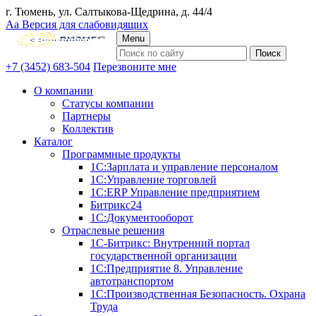
г. Тюмень, ул. Салтыкова-Щедрина, д. 44/4
Аа
Версия для слабовидящих
Menu
+7 (3452) 683-504
Перезвоните мне
О компании
Статусы компании
Партнеры
Коллектив
Каталог
Программные продукты
1С:Зарплата и управление персоналом
1С:Управление торговлей
1С:ERP Управление предприятием
Битрикс24
1С:Документооборот
Отраслевые решения
1С-Битрикс: Внутренний портал
государственной организации
1С:Предприятие 8. Управление
автотранспортом
1С:Производственная Безопасность. Охрана
Труда