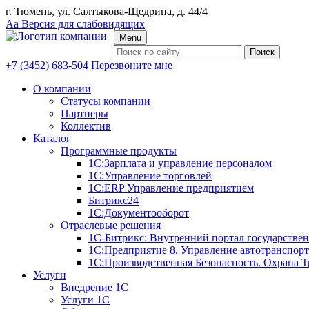
г. Тюмень, ул. Салтыкова-Щедрина, д. 44/4
Аа
Версия для слабовидящих
Menu
+7 (3452) 683-504
Перезвоните мне
О компании
Статусы компании
Партнеры
Коллектив
Каталог
Программные продукты
1С:Зарплата и управление персоналом
1С:Управление торговлей
1С:ERP Управление предприятием
Битрикс24
1С:Документооборот
Отраслевые решения
1С-Битрикс: Внутренний портал государстве
1С:Предприятие 8. Управление автотранспор
1С:Производственная Безопасность. Охрана Т
Услуги
Внедрение 1С
Услуги 1С