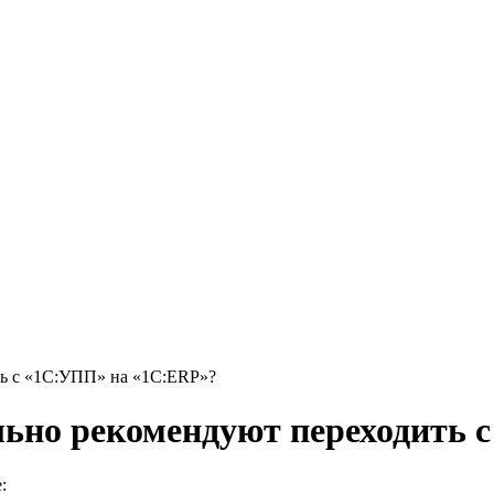
ть с «1С:УПП» на «1С:ERP»?
льно рекомендуют переходить
: