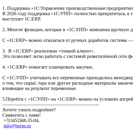
1. Поддержка «1С:Управление производственным предприятие
В 2026 году поддержка «1С:УПП» полностью прекратиться, в 
выступает 1С:ERP.
2. Многие функции, которые в «1С:УПП» компании вручную до
С «1С:ERP» можно отказаться от ручных доработок системы — 
3. В «1С:ERP» реализован «тонкий клиент».
Это позволяет легко работать с системой разветвлённой сети 
4. «1С:ERP» помогает планировать закупки.
С «1С:УПП» учитывать все переменные приходилось менеджера
о том, что сырьё, тара или другие расходные материалы заканч
влияющие на результат переменные.
5.Перейти с «1С:УПП» на «1С:ERP» можно на условиях апгрейд
————————————————————-
Хотите узнать подробнее?
Свяжитесь с нами!
+7(3452)68-35-04,
info@bsens.ru