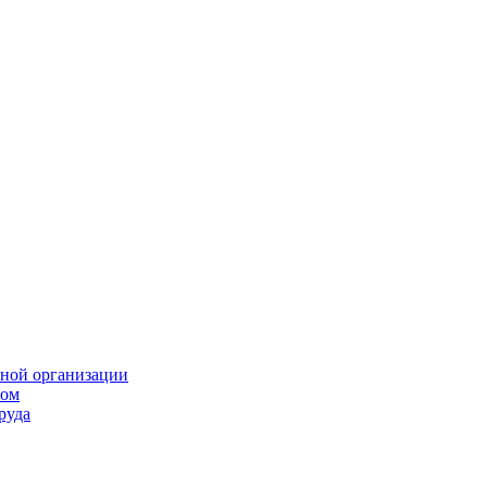
нной организации
том
руда