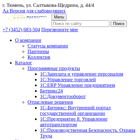
г. Тюмень, ул. Салтыкова-Щедрина, д. 44/4
Аа
Версия для слабовидящих
Menu
+7 (3452) 683-504
Перезвоните мне
О компании
Статусы компании
Партнеры
Коллектив
Каталог
Программные продукты
1С:Зарплата и управление персоналом
1С:Управление торговлей
1С:ERP Управление предприятием
Битрикс24
1С:Документооборот
Отраслевые решения
1С-Битрикс: Внутренний портал
государственной организации
1С:Предприятие 8. Управление
автотранспортом
1С:Производственная Безопасность. Охрана
Труда