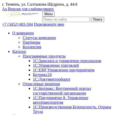
г. Тюмень, ул. Салтыкова-Щедрина, д. 44/4
Аа
Версия для слабовидящих
Menu
+7 (3452) 683-504
Перезвоните мне
О компании
Статусы компании
Партнеры
Коллектив
Каталог
Программные продукты
1С:Зарплата и управление персоналом
1С:Управление торговлей
1С:ERP Управление предприятием
Битрикс24
1С:Документооборот
Отраслевые решения
1С-Битрикс: Внутренний портал
государственной организации
1С:Предприятие 8. Управление
автотранспортом
1С:Производственная Безопасность. Охрана
Труда