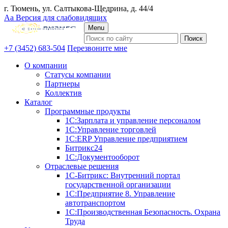
г. Тюмень, ул. Салтыкова-Щедрина, д. 44/4
Аа
Версия для слабовидящих
Menu
+7 (3452) 683-504
Перезвоните мне
О компании
Статусы компании
Партнеры
Коллектив
Каталог
Программные продукты
1С:Зарплата и управление персоналом
1С:Управление торговлей
1С:ERP Управление предприятием
Битрикс24
1С:Документооборот
Отраслевые решения
1С-Битрикс: Внутренний портал
государственной организации
1С:Предприятие 8. Управление
автотранспортом
1С:Производственная Безопасность. Охрана
Труда