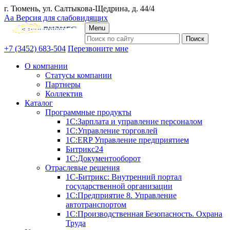
г. Тюмень, ул. Салтыкова-Щедрина, д. 44/4
Аа
Версия для слабовидящих
Menu
+7 (3452) 683-504
Перезвоните мне
О компании
Статусы компании
Партнеры
Коллектив
Каталог
Программные продукты
1С:Зарплата и управление персоналом
1С:Управление торговлей
1С:ERP Управление предприятием
Битрикс24
1С:Документооборот
Отраслевые решения
1С-Битрикс: Внутренний портал
государственной организации
1С:Предприятие 8. Управление
автотранспортом
1С:Производственная Безопасность. Охрана
Труда