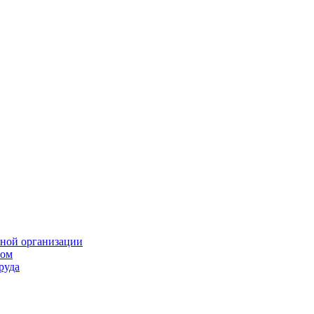
нной организации
том
руда