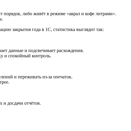
ит порядок, либо живёт в режиме «аврал и кофе литрами».
ы.
цию закрытия года в 1С, статистика выглядит так:
ает данные и подсвечивает расхождения.
ку и спокойный контроль.
лений и переживать из-за опечаток.
трее.
 и досдачи отчётов.