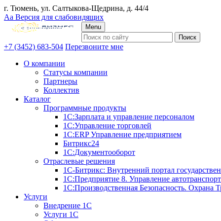
г. Тюмень, ул. Салтыкова-Щедрина, д. 44/4
Аа
Версия для слабовидящих
Menu
+7 (3452) 683-504
Перезвоните мне
О компании
Статусы компании
Партнеры
Коллектив
Каталог
Программные продукты
1С:Зарплата и управление персоналом
1С:Управление торговлей
1С:ERP Управление предприятием
Битрикс24
1С:Документооборот
Отраслевые решения
1С-Битрикс: Внутренний портал государстве
1С:Предприятие 8. Управление автотранспор
1С:Производственная Безопасность. Охрана Т
Услуги
Внедрение 1С
Услуги 1С