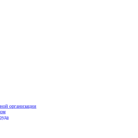
нной организации
том
руда