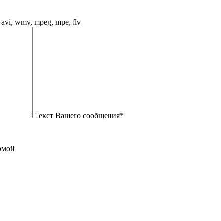
, avi, wmv, mpeg, mpe, flv
Текст Вашего сообщения*
рмой