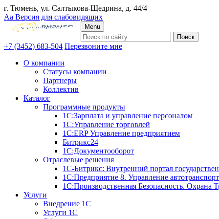
г. Тюмень, ул. Салтыкова-Щедрина, д. 44/4
Аа
Версия для слабовидящих
Menu
+7 (3452) 683-504
Перезвоните мне
О компании
Статусы компании
Партнеры
Коллектив
Каталог
Программные продукты
1С:Зарплата и управление персоналом
1С:Управление торговлей
1С:ERP Управление предприятием
Битрикс24
1С:Документооборот
Отраслевые решения
1С-Битрикс: Внутренний портал государстве
1С:Предприятие 8. Управление автотранспор
1С:Производственная Безопасность. Охрана Т
Услуги
Внедрение 1С
Услуги 1С